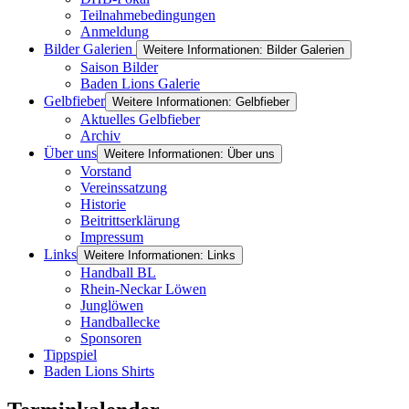
Teilnahmebedingungen
Anmeldung
Bilder Galerien
Weitere Informationen: Bilder Galerien
Saison Bilder
Baden Lions Galerie
Gelbfieber
Weitere Informationen: Gelbfieber
Aktuelles Gelbfieber
Archiv
Über uns
Weitere Informationen: Über uns
Vorstand
Vereinssatzung
Historie
Beitrittserklärung
Impressum
Links
Weitere Informationen: Links
Handball BL
Rhein-Neckar Löwen
Junglöwen
Handballecke
Sponsoren
Tippspiel
Baden Lions Shirts