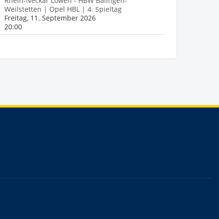
Rhein-Neckar Löwen - HBW Balingen-
Weilstetten | Opel HBL | 4. Spieltag
Freitag, 11. September 2026
20:00