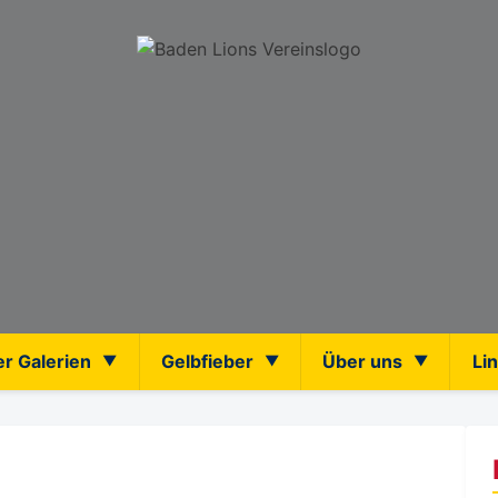
er Galerien
Gelbfieber
Über uns
Li