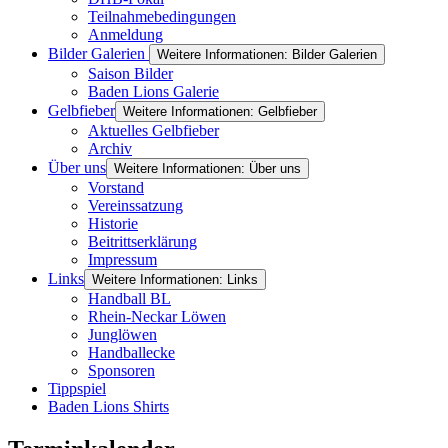
Teilnahmebedingungen
Anmeldung
Bilder Galerien
Weitere Informationen: Bilder Galerien
Saison Bilder
Baden Lions Galerie
Gelbfieber
Weitere Informationen: Gelbfieber
Aktuelles Gelbfieber
Archiv
Über uns
Weitere Informationen: Über uns
Vorstand
Vereinssatzung
Historie
Beitrittserklärung
Impressum
Links
Weitere Informationen: Links
Handball BL
Rhein-Neckar Löwen
Junglöwen
Handballecke
Sponsoren
Tippspiel
Baden Lions Shirts