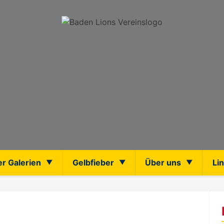
er Galerien
Gelbfieber
Über uns
Li