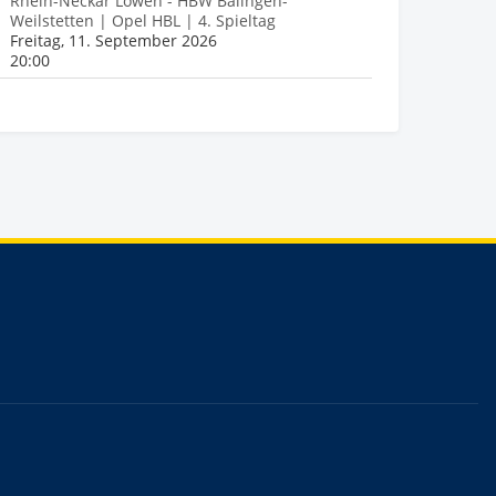
Rhein-Neckar Löwen - HBW Balingen-
Weilstetten | Opel HBL | 4. Spieltag
Freitag, 11. September 2026
20:00