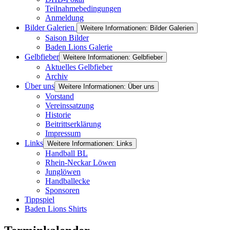
Teilnahmebedingungen
Anmeldung
Bilder Galerien
Weitere Informationen: Bilder Galerien
Saison Bilder
Baden Lions Galerie
Gelbfieber
Weitere Informationen: Gelbfieber
Aktuelles Gelbfieber
Archiv
Über uns
Weitere Informationen: Über uns
Vorstand
Vereinssatzung
Historie
Beitrittserklärung
Impressum
Links
Weitere Informationen: Links
Handball BL
Rhein-Neckar Löwen
Junglöwen
Handballecke
Sponsoren
Tippspiel
Baden Lions Shirts