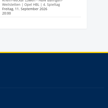
Rhein-Neckar Löwen - HBW Balingen-
Weilstetten | Opel HBL | 4. Spieltag
Freitag, 11. September 2026
20:00