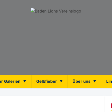
er Galerien
Gelbfieber
Über uns
Li