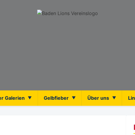
er Galerien
Gelbfieber
Über uns
Li