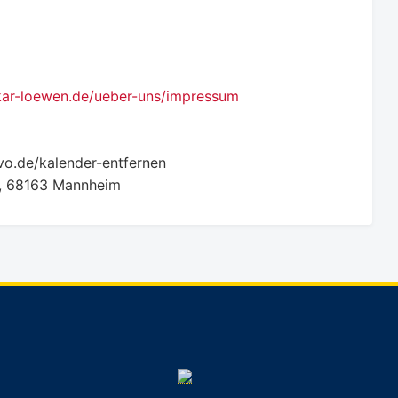
kar-loewen.de/ueber-uns/impressum
vo.de/kalender-entfernen
1, 68163 Mannheim