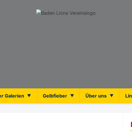
er Galerien
Gelbfieber
Über uns
Li