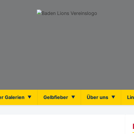
er Galerien
Gelbfieber
Über uns
Li