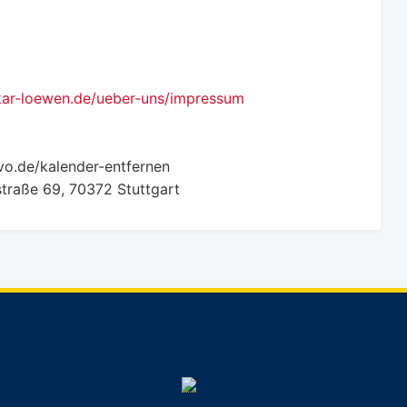
kar-loewen.de/ueber-uns/impressum
vo.de/kalender-entfernen
traße 69, 70372 Stuttgart