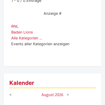
Limite der Paginierungsliste
1 - 0 / 0 Einträge
Anzeige #
RNL
Baden Lions
Alle Kategorien ...
Events aller Kategorien anzeigen
Kalender
<
August
2026
>