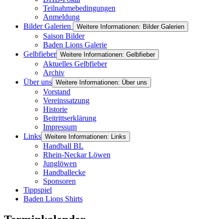
Teilnahmebedingungen
Anmeldung
Bilder Galerien
Weitere Informationen: Bilder Galerien
Saison Bilder
Baden Lions Galerie
Gelbfieber
Weitere Informationen: Gelbfieber
Aktuelles Gelbfieber
Archiv
Über uns
Weitere Informationen: Über uns
Vorstand
Vereinssatzung
Historie
Beitrittserklärung
Impressum
Links
Weitere Informationen: Links
Handball BL
Rhein-Neckar Löwen
Junglöwen
Handballecke
Sponsoren
Tippspiel
Baden Lions Shirts