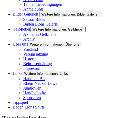
Teilnahmebedingungen
Anmeldung
Bilder Galerien
Weitere Informationen: Bilder Galerien
Saison Bilder
Baden Lions Galerie
Gelbfieber
Weitere Informationen: Gelbfieber
Aktuelles Gelbfieber
Archiv
Über uns
Weitere Informationen: Über uns
Vorstand
Vereinssatzung
Historie
Beitrittserklärung
Impressum
Links
Weitere Informationen: Links
Handball BL
Rhein-Neckar Löwen
Junglöwen
Handballecke
Sponsoren
Tippspiel
Baden Lions Shirts