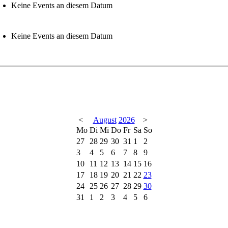
Keine Events an diesem Datum
Keine Events an diesem Datum
<
August
2026
>
Mo
Di
Mi
Do
Fr
Sa
So
27
28
29
30
31
1
2
3
4
5
6
7
8
9
10
11
12
13
14
15
16
17
18
19
20
21
22
23
24
25
26
27
28
29
30
31
1
2
3
4
5
6