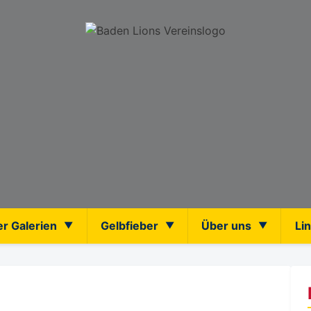
er Galerien
Gelbfieber
Über uns
Li