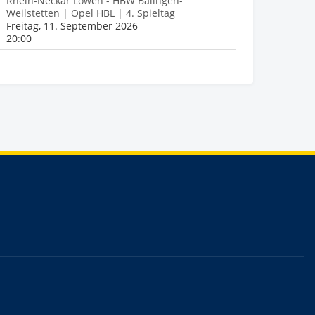
Rhein-Neckar Löwen - HBW Balingen-
Weilstetten | Opel HBL | 4. Spieltag
Freitag, 11. September 2026
20:00