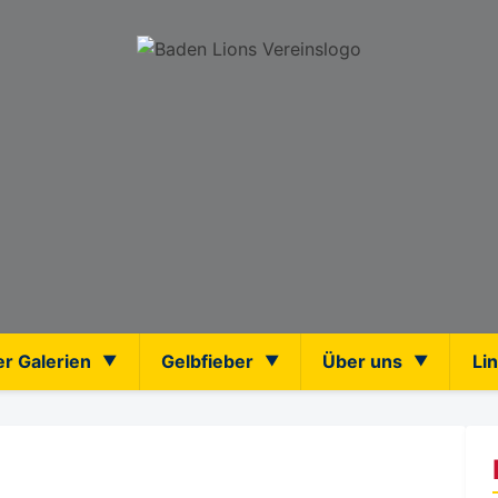
er Galerien
Gelbfieber
Über uns
Li