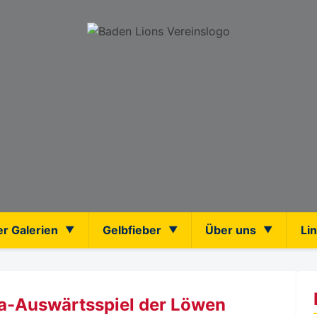
er Galerien
Gelbfieber
Über uns
Li
ga-Auswärtsspiel der Löwen