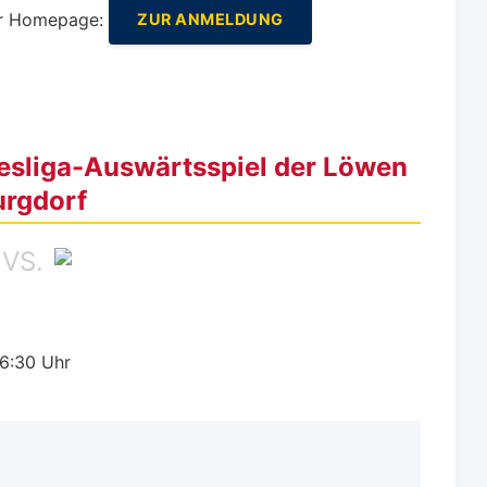
er Homepage:
ZUR ANMELDUNG
esliga-Auswärtsspiel der Löwen
urgdorf
VS.
6:30 Uhr