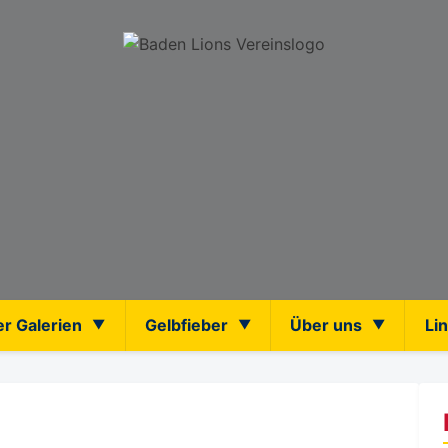
er Galerien
Gelbfieber
Über uns
Li