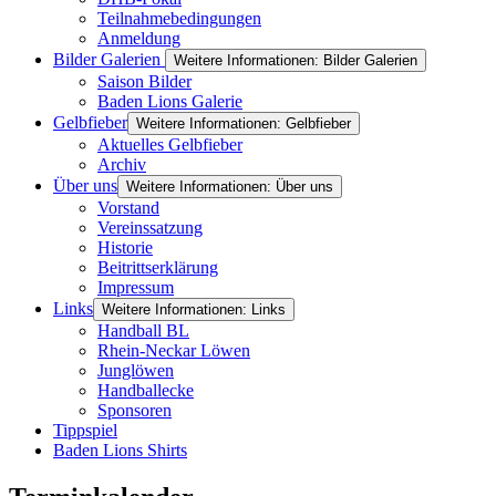
Teilnahmebedingungen
Anmeldung
Bilder Galerien
Weitere Informationen: Bilder Galerien
Saison Bilder
Baden Lions Galerie
Gelbfieber
Weitere Informationen: Gelbfieber
Aktuelles Gelbfieber
Archiv
Über uns
Weitere Informationen: Über uns
Vorstand
Vereinssatzung
Historie
Beitrittserklärung
Impressum
Links
Weitere Informationen: Links
Handball BL
Rhein-Neckar Löwen
Junglöwen
Handballecke
Sponsoren
Tippspiel
Baden Lions Shirts