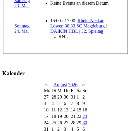
Samstag
Keine Events an diesem Datum
23. Mai
15:00 - 17:00
Rhein-Neckar
Sonntag
Löwen 30:33 SC Magdeburg |
24. Mai
DAIKIN HBL | 32. Spieltag
:: RNL
Kalender
<
August
2026
>
Mo
Di
Mi
Do
Fr
Sa
So
27
28
29
30
31
1
2
3
4
5
6
7
8
9
10
11
12
13
14
15
16
17
18
19
20
21
22
23
24
25
26
27
28
29
30
31
1
2
3
4
5
6