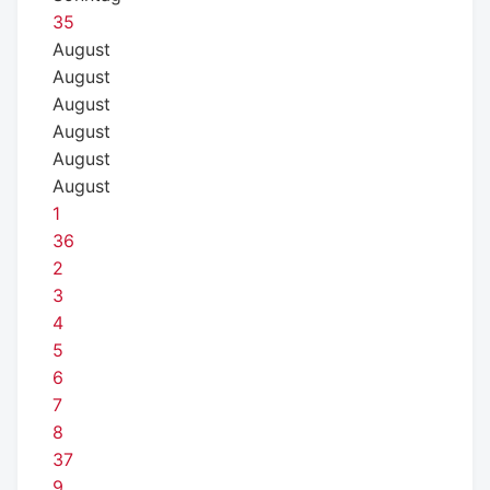
35
August
August
August
August
August
August
1
36
2
3
4
5
6
7
8
37
9