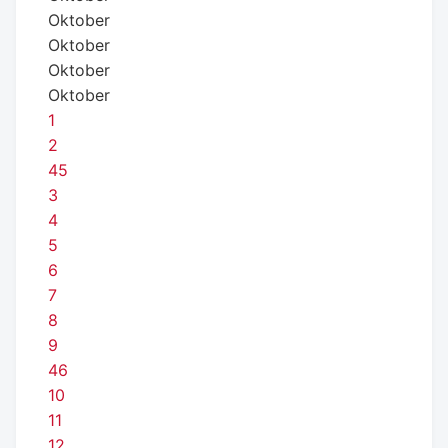
Oktober
Oktober
Oktober
Oktober
1
2
45
3
4
5
6
7
8
9
46
10
11
12