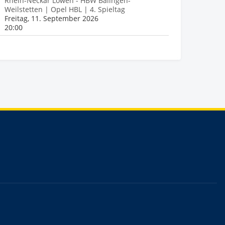
Rhein-Neckar Löwen - HBW Balingen-
Weilstetten | Opel HBL | 4. Spieltag
Freitag, 11. September 2026
20:00