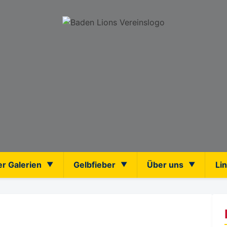
er Galerien
Gelbfieber
Über uns
Li