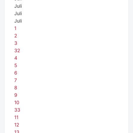
Juli
Juli
Juli
1
2
3
32
4
5
6
7
8
9
10
33
11
12
13